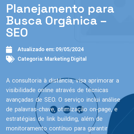
Planejamento para
Busca Orgânica –
SEO
Atualizado em:
09/05/2024
Categoria:
Marketing Digital
A consultoria à distância, visa aprimorar a
visibilidade online através de técnicas
avançadas de SEO. O serviço inclui análise
de palavras-chave, otimização on-page, e
estratégias de link building, além de
monitoramento contínuo para garantir