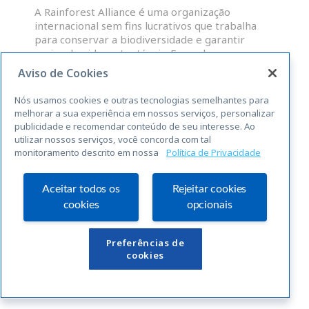
A Rainforest Alliance é uma organização
internacional sem fins lucrativos que trabalha
para conservar a biodiversidade e garantir
meios de vida sustentáveis. Fazendas,
administradores de grupos e OP que atendam às
Aviso de Cookies
normas abrangentes da RAS para a
sustentabilidade, são elegíveis para uma licença
Nós usamos cookies e outras tecnologias semelhantes para
para o uso do selo Rainforest Alliance
melhorar a sua experiência em nossos serviços, personalizar
publicidade e recomendar conteúdo de seu interesse. Ao
utilizar nossos serviços, você concorda com tal
LEIA MAIS »
monitoramento descrito em nossa
Política de Privacidade
« Anterior
Seguinte »
Aceitar todos os
Rejeitar cookies
cookies
opcionais
Links Úteis
Preferências de
cookies