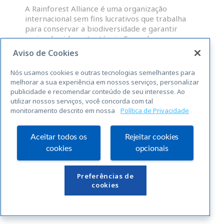
A Rainforest Alliance é uma organização
internacional sem fins lucrativos que trabalha
para conservar a biodiversidade e garantir
meios de vida sustentáveis. Fazendas,
administradores de grupos e OP que atendam às
Aviso de Cookies
normas abrangentes da RAS para a
sustentabilidade, são elegíveis para uma licença
Nós usamos cookies e outras tecnologias semelhantes para
para o uso do selo Rainforest Alliance
melhorar a sua experiência em nossos serviços, personalizar
publicidade e recomendar conteúdo de seu interesse. Ao
utilizar nossos serviços, você concorda com tal
LEIA MAIS »
monitoramento descrito em nossa
Política de Privacidade
« Anterior
Seguinte »
Aceitar todos os
Rejeitar cookies
cookies
opcionais
Links Úteis
Preferências de
cookies