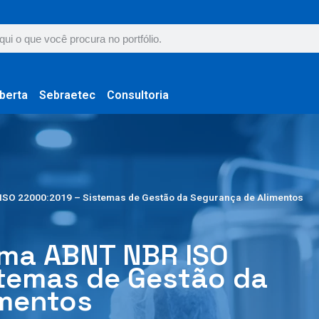
berta
Sebraetec
Consultoria
SO 22000:2019 – Sistemas de Gestão da Segurança de Alimentos
ma ABNT NBR ISO
temas de Gestão da
imentos