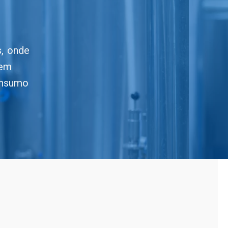
s, onde
 em
onsumo