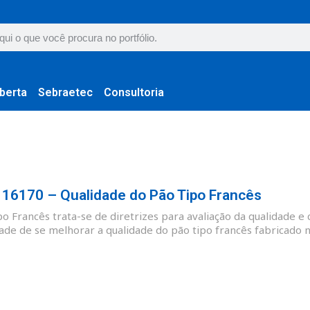
berta
Sebraetec
Consultoria
6170 – Qualidade do Pão Tipo Francês
 Francês trata-se de diretrizes para avaliação da qualidade e 
ade de se melhorar a qualidade do pão tipo francês fabricado no