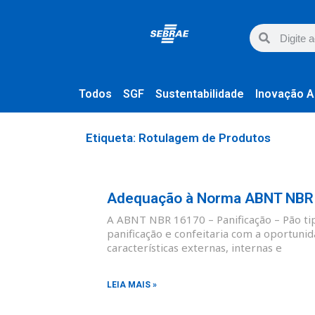
Todos
SGF
Sustentabilidade
Inovação A
Etiqueta: Rotulagem de Produtos
Adequação à Norma ABNT NBR 1
A ABNT NBR 16170 – Panificação – Pão tipo
panificação e confeitaria com a oportunid
características externas, internas e
LEIA MAIS »