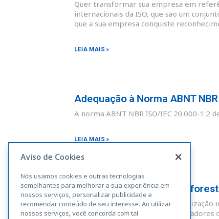
Quer transformar sua empresa em referên
internacionais da ISO, que são um conjunt
que a sua empresa conquiste reconhecim
LEIA MAIS »
Adequação à Norma ABNT NBR I
A norma ABNT NBR ISO/IEC 20.000-1:2 def
LEIA MAIS »
Aviso de Cookies
Nós usamos cookies e outras tecnologias
semelhantes para melhorar a sua experiência em
Adequação à Norma Rainforest A
nossos serviços, personalizar publicidade e
A Rainforest Alliance é uma organização i
recomendar conteúdo de seu interesse. Ao utilizar
sustentáveis. Fazendas, administradores 
nossos serviços, você concorda com tal