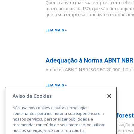
Quer transformar sua empresa em referên
internacionais da ISO, que são um conjunt
que a sua empresa conquiste reconhecim
LEIA MAIS »
Adequação à Norma ABNT NBR I
A norma ABNT NBR ISO/IEC 20.000-1:2 def
LEIA MAIS »
Aviso de Cookies
Nós usamos cookies e outras tecnologias
semelhantes para melhorar a sua experiência em
Adequação à Norma Rainforest A
nossos serviços, personalizar publicidade e
A Rainforest Alliance é uma organização i
recomendar conteúdo de seu interesse. Ao utilizar
sustentáveis. Fazendas, administradores 
nossos serviços, você concorda com tal