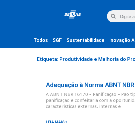
Todos
SGF
Sustentabilidade
Inovação A
Etiqueta: Produtividade e Melhoria do Pr
Adequação à Norma ABNT NBR 1
A ABNT NBR 16170 – Panificação – Pão tipo
panificação e confeitaria com a oportunid
características externas, internas e
LEIA MAIS »