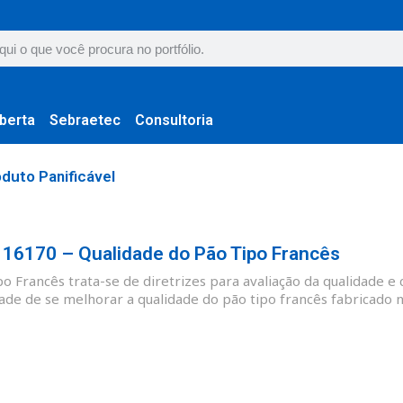
berta
Sebraetec
Consultoria
oduto Panificável
6170 – Qualidade do Pão Tipo Francês
 Francês trata-se de diretrizes para avaliação da qualidade e 
ade de se melhorar a qualidade do pão tipo francês fabricado no