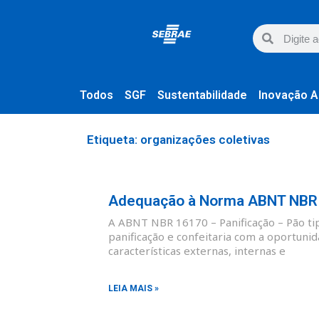
Todos
SGF
Sustentabilidade
Inovação A
Etiqueta: organizações coletivas
Adequação à Norma ABNT NBR 1
A ABNT NBR 16170 – Panificação – Pão tipo
panificação e confeitaria com a oportunid
características externas, internas e
LEIA MAIS »