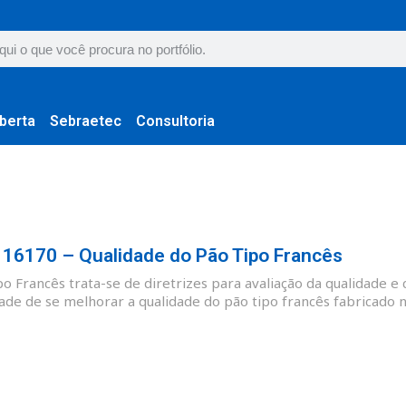
berta
Sebraetec
Consultoria
6170 – Qualidade do Pão Tipo Francês
 Francês trata-se de diretrizes para avaliação da qualidade e 
ade de se melhorar a qualidade do pão tipo francês fabricado no