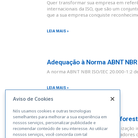
Quer transformar sua empresa em referên
internacionais da ISO, que são um conjunt
que a sua empresa conquiste reconhecim
LEIA MAIS »
Adequação à Norma ABNT NBR I
A norma ABNT NBR ISO/IEC 20.000-1:2 def
LEIA MAIS »
Aviso de Cookies
Nós usamos cookies e outras tecnologias
semelhantes para melhorar a sua experiência em
Adequação à Norma Rainforest A
nossos serviços, personalizar publicidade e
A Rainforest Alliance é uma organização i
recomendar conteúdo de seu interesse. Ao utilizar
sustentáveis. Fazendas, administradores 
nossos serviços, você concorda com tal