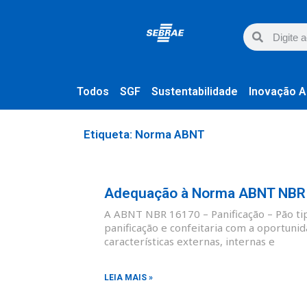
Todos
SGF
Sustentabilidade
Inovação A
Etiqueta: Norma ABNT
Adequação à Norma ABNT NBR 1
A ABNT NBR 16170 – Panificação – Pão tipo
panificação e confeitaria com a oportunid
características externas, internas e
LEIA MAIS »