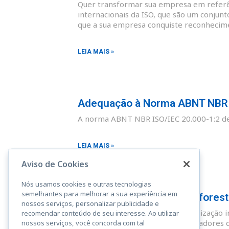
Quer transformar sua empresa em referên
internacionais da ISO, que são um conjunt
que a sua empresa conquiste reconhecim
LEIA MAIS »
Adequação à Norma ABNT NBR I
A norma ABNT NBR ISO/IEC 20.000-1:2 def
LEIA MAIS »
Aviso de Cookies
Nós usamos cookies e outras tecnologias
semelhantes para melhorar a sua experiência em
Adequação à Norma Rainforest A
nossos serviços, personalizar publicidade e
A Rainforest Alliance é uma organização i
recomendar conteúdo de seu interesse. Ao utilizar
sustentáveis. Fazendas, administradores 
nossos serviços, você concorda com tal