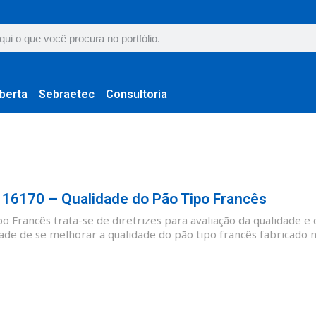
berta
Sebraetec
Consultoria
6170 – Qualidade do Pão Tipo Francês
 Francês trata-se de diretrizes para avaliação da qualidade e 
ade de se melhorar a qualidade do pão tipo francês fabricado no