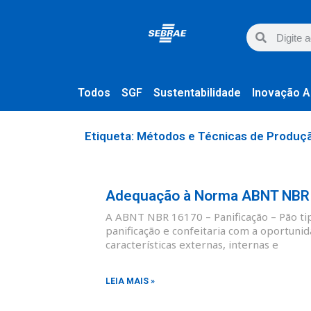
Todos
SGF
Sustentabilidade
Inovação A
Etiqueta: Métodos e Técnicas de Produç
Adequação à Norma ABNT NBR 1
A ABNT NBR 16170 – Panificação – Pão tipo
panificação e confeitaria com a oportunid
características externas, internas e
LEIA MAIS »