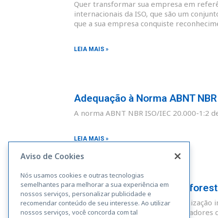
Quer transformar sua empresa em referên
internacionais da ISO, que são um conjunt
que a sua empresa conquiste reconhecim
LEIA MAIS »
Adequação à Norma ABNT NBR I
A norma ABNT NBR ISO/IEC 20.000-1:2 def
LEIA MAIS »
Aviso de Cookies
Nós usamos cookies e outras tecnologias
semelhantes para melhorar a sua experiência em
Adequação à Norma Rainforest A
nossos serviços, personalizar publicidade e
A Rainforest Alliance é uma organização i
recomendar conteúdo de seu interesse. Ao utilizar
sustentáveis. Fazendas, administradores 
nossos serviços, você concorda com tal