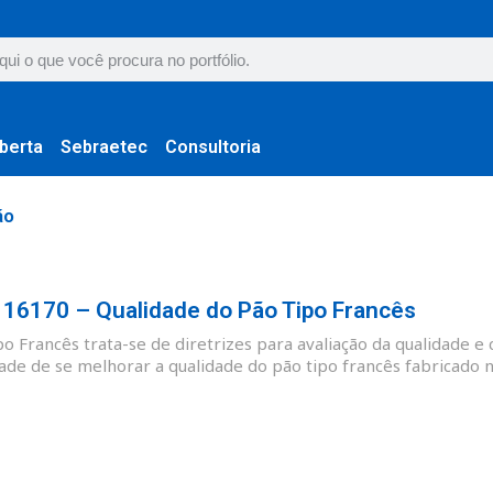
berta
Sebraetec
Consultoria
ão
6170 – Qualidade do Pão Tipo Francês
 Francês trata-se de diretrizes para avaliação da qualidade e 
ade de se melhorar a qualidade do pão tipo francês fabricado no