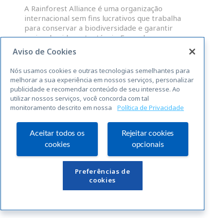
A Rainforest Alliance é uma organização
internacional sem fins lucrativos que trabalha
para conservar a biodiversidade e garantir
meios de vida sustentáveis. Fazendas,
administradores de grupos e OP que atendam às
Aviso de Cookies
normas abrangentes da RAS para a
sustentabilidade, são elegíveis para uma licença
Nós usamos cookies e outras tecnologias semelhantes para
para o uso do selo Rainforest Alliance
melhorar a sua experiência em nossos serviços, personalizar
publicidade e recomendar conteúdo de seu interesse. Ao
utilizar nossos serviços, você concorda com tal
LEIA MAIS »
monitoramento descrito em nossa
Política de Privacidade
« Anterior
Seguinte »
Aceitar todos os
Rejeitar cookies
cookies
opcionais
Links Úteis
Preferências de
cookies