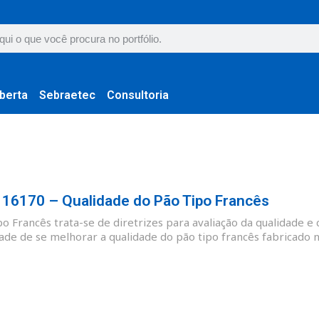
berta
Sebraetec
Consultoria
6170 – Qualidade do Pão Tipo Francês
 Francês trata-se de diretrizes para avaliação da qualidade e 
ade de se melhorar a qualidade do pão tipo francês fabricado no