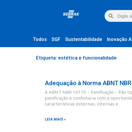
Todos
SGF
Sustentabilidade
Inovação A
Etiqueta: estética e funcionalidade
Adequação à Norma ABNT NBR 1
A ABNT NBR 16170 – Panificação – Pão tipo
panificação e confeitaria com a oportunid
características externas, internas e
LEIA MAIS »