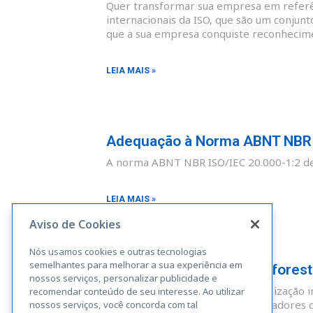
Quer transformar sua empresa em referên
internacionais da ISO, que são um conjunt
que a sua empresa conquiste reconhecim
LEIA MAIS »
Adequação à Norma ABNT NBR I
A norma ABNT NBR ISO/IEC 20.000-1:2 def
LEIA MAIS »
Aviso de Cookies
Nós usamos cookies e outras tecnologias
semelhantes para melhorar a sua experiência em
Adequação à Norma Rainforest A
nossos serviços, personalizar publicidade e
A Rainforest Alliance é uma organização i
recomendar conteúdo de seu interesse. Ao utilizar
sustentáveis. Fazendas, administradores 
nossos serviços, você concorda com tal