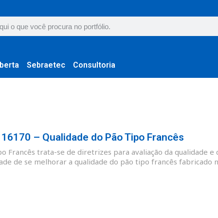
berta
Sebraetec
Consultoria
6170 – Qualidade do Pão Tipo Francês
 Francês trata-se de diretrizes para avaliação da qualidade e 
ade de se melhorar a qualidade do pão tipo francês fabricado no