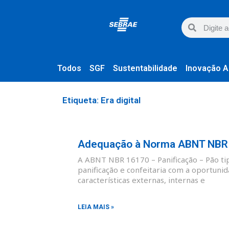
Todos
SGF
Sustentabilidade
Inovação A
Etiqueta: Era digital
Adequação à Norma ABNT NBR 1
A ABNT NBR 16170 – Panificação – Pão tipo
panificação e confeitaria com a oportunid
características externas, internas e
LEIA MAIS »