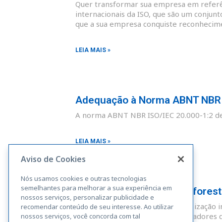
Quer transformar sua empresa em referên
internacionais da ISO, que são um conjunt
que a sua empresa conquiste reconhecim
LEIA MAIS »
Adequação à Norma ABNT NBR I
A norma ABNT NBR ISO/IEC 20.000-1:2 def
LEIA MAIS »
Aviso de Cookies
Nós usamos cookies e outras tecnologias
semelhantes para melhorar a sua experiência em
Adequação à Norma Rainforest A
nossos serviços, personalizar publicidade e
A Rainforest Alliance é uma organização i
recomendar conteúdo de seu interesse. Ao utilizar
sustentáveis. Fazendas, administradores 
nossos serviços, você concorda com tal