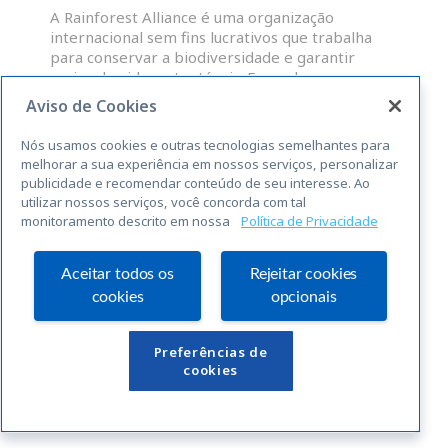
A Rainforest Alliance é uma organização
internacional sem fins lucrativos que trabalha
para conservar a biodiversidade e garantir
meios de vida sustentáveis. Fazendas,
administradores de grupos e OP que atendam às
Aviso de Cookies
normas abrangentes da RAS para a
sustentabilidade, são elegíveis para uma licença
Nós usamos cookies e outras tecnologias semelhantes para
para o uso do selo Rainforest Alliance
melhorar a sua experiência em nossos serviços, personalizar
publicidade e recomendar conteúdo de seu interesse. Ao
utilizar nossos serviços, você concorda com tal
LEIA MAIS »
monitoramento descrito em nossa
Política de Privacidade
« Anterior
Seguinte »
Aceitar todos os
Rejeitar cookies
cookies
opcionais
Links Úteis
Preferências de
cookies