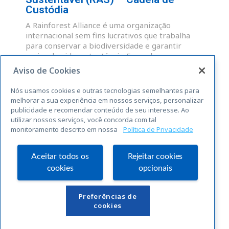
Custódia
A Rainforest Alliance é uma organização
internacional sem fins lucrativos que trabalha
para conservar a biodiversidade e garantir
meios de vida sustentáveis. Fazendas,
administradores de grupos e OP que atendam às
Aviso de Cookies
normas abrangentes da RAS para a
sustentabilidade, são elegíveis para uma licença
Nós usamos cookies e outras tecnologias semelhantes para
para o uso do selo Rainforest Alliance
melhorar a sua experiência em nossos serviços, personalizar
publicidade e recomendar conteúdo de seu interesse. Ao
utilizar nossos serviços, você concorda com tal
LEIA MAIS »
monitoramento descrito em nossa
Política de Privacidade
« Anterior
Seguinte »
Aceitar todos os
Rejeitar cookies
cookies
opcionais
Links Úteis
Preferências de
cookies