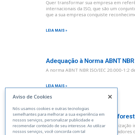
Quer transformar sua empresa em referên
internacionais da ISO, que são um conjunt
que a sua empresa conquiste reconhecim
LEIA MAIS »
Adequação à Norma ABNT NBR I
A norma ABNT NBR ISO/IEC 20.000-1:2 def
LEIA MAIS »
Aviso de Cookies
Nós usamos cookies e outras tecnologias
semelhantes para melhorar a sua experiência em
Adequação à Norma Rainforest A
nossos serviços, personalizar publicidade e
A Rainforest Alliance é uma organização i
recomendar conteúdo de seu interesse. Ao utilizar
sustentáveis. Fazendas, administradores 
nossos serviços, você concorda com tal