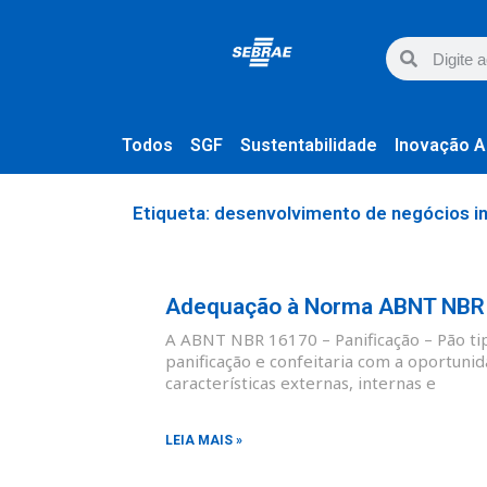
Todos
SGF
Sustentabilidade
Inovação A
Etiqueta: desenvolvimento de negócios i
Adequação à Norma ABNT NBR 1
A ABNT NBR 16170 – Panificação – Pão tipo
panificação e confeitaria com a oportunid
características externas, internas e
LEIA MAIS »