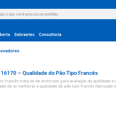
berta
Sebraetec
Consultoria
novadores
6170 – Qualidade do Pão Tipo Francês
 Francês trata-se de diretrizes para avaliação da qualidade e 
ade de se melhorar a qualidade do pão tipo francês fabricado no