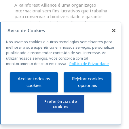
A Rainforest Alliance é uma organização
internacional sem fins lucrativos que trabalha
para conservar a biodiversidade e garantir
meios de vida sustentáveis. Fazendas,
administradores de grupos e OP que atendam às
Aviso de Cookies
normas abrangentes da RAS para a
sustentabilidade, são elegíveis para uma licença
Nós usamos cookies e outras tecnologias semelhantes para
para o uso do selo Rainforest Alliance
melhorar a sua experiência em nossos serviços, personalizar
publicidade e recomendar conteúdo de seu interesse. Ao
utilizar nossos serviços, você concorda com tal
LEIA MAIS »
monitoramento descrito em nossa
Política de Privacidade
« Anterior
Seguinte »
Aceitar todos os
Rejeitar cookies
cookies
opcionais
Links Úteis
Preferências de
cookies