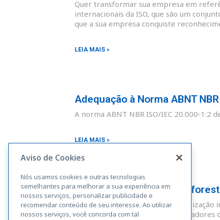
Quer transformar sua empresa em referên
internacionais da ISO, que são um conjunt
que a sua empresa conquiste reconhecim
LEIA MAIS »
Adequação à Norma ABNT NBR I
A norma ABNT NBR ISO/IEC 20.000-1:2 def
LEIA MAIS »
Aviso de Cookies
Nós usamos cookies e outras tecnologias
semelhantes para melhorar a sua experiência em
Adequação à Norma Rainforest A
nossos serviços, personalizar publicidade e
A Rainforest Alliance é uma organização i
recomendar conteúdo de seu interesse. Ao utilizar
sustentáveis. Fazendas, administradores 
nossos serviços, você concorda com tal