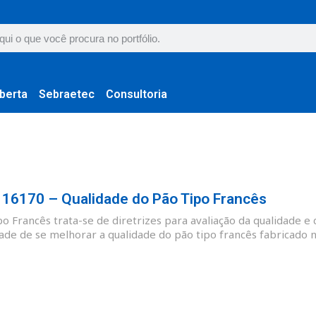
berta
Sebraetec
Consultoria
6170 – Qualidade do Pão Tipo Francês
 Francês trata-se de diretrizes para avaliação da qualidade e 
ade de se melhorar a qualidade do pão tipo francês fabricado no