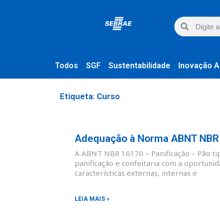
Todos
SGF
Sustentabilidade
Inovação A
Etiqueta: Curso
Adequação à Norma ABNT NBR 1
A ABNT NBR 16170 – Panificação – Pão tipo
panificação e confeitaria com a oportunid
características externas, internas e
LEIA MAIS »