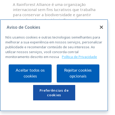
A Rainforest Alliance é uma organização
internacional sem fins lucrativos que trabalha
para conservar a biodiversidade e garantir
meios de vida sustentáveis. Fazendas,
administradores de grupos e OP que atendam às
Aviso de Cookies
normas abrangentes da RAS para a
sustentabilidade, são elegíveis para uma licença
Nós usamos cookies e outras tecnologias semelhantes para
para o uso do selo Rainforest Alliance
melhorar a sua experiência em nossos serviços, personalizar
publicidade e recomendar conteúdo de seu interesse. Ao
utilizar nossos serviços, você concorda com tal
LEIA MAIS »
monitoramento descrito em nossa
Política de Privacidade
« Anterior
Seguinte »
Aceitar todos os
Rejeitar cookies
cookies
opcionais
Links Úteis
Preferências de
cookies