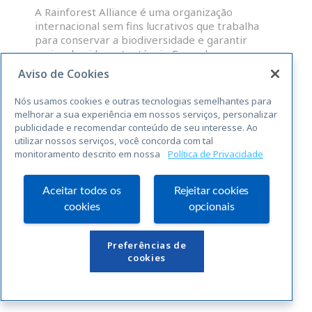
A Rainforest Alliance é uma organização
internacional sem fins lucrativos que trabalha
para conservar a biodiversidade e garantir
meios de vida sustentáveis. Fazendas,
administradores de grupos e OP que atendam às
Aviso de Cookies
normas abrangentes da RAS para a
sustentabilidade, são elegíveis para uma licença
Nós usamos cookies e outras tecnologias semelhantes para
para o uso do selo Rainforest Alliance
melhorar a sua experiência em nossos serviços, personalizar
publicidade e recomendar conteúdo de seu interesse. Ao
utilizar nossos serviços, você concorda com tal
LEIA MAIS »
monitoramento descrito em nossa
Política de Privacidade
« Anterior
Seguinte »
Aceitar todos os
Rejeitar cookies
cookies
opcionais
Links Úteis
Preferências de
cookies