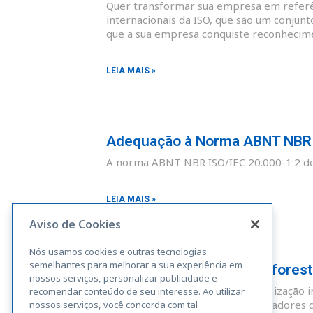
Quer transformar sua empresa em referên
internacionais da ISO, que são um conjunt
que a sua empresa conquiste reconhecim
LEIA MAIS »
Adequação à Norma ABNT NBR I
A norma ABNT NBR ISO/IEC 20.000-1:2 def
LEIA MAIS »
Aviso de Cookies
Nós usamos cookies e outras tecnologias
semelhantes para melhorar a sua experiência em
Adequação à Norma Rainforest A
nossos serviços, personalizar publicidade e
A Rainforest Alliance é uma organização i
recomendar conteúdo de seu interesse. Ao utilizar
sustentáveis. Fazendas, administradores 
nossos serviços, você concorda com tal