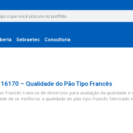
berta
Sebraetec
Consultoria
6170 – Qualidade do Pão Tipo Francês
 Francês trata-se de diretrizes para avaliação da qualidade e 
ade de se melhorar a qualidade do pão tipo francês fabricado no