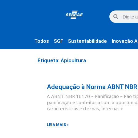
Todos
SGF
Sustentabilidade
Inovação A
Etiqueta: Apicultura
Adequação à Norma ABNT NBR 1
A ABNT NBR 16170 – Panificação – Pão tipo
panificação e confeitaria com a oportunid
características externas, internas e
LEIA MAIS »