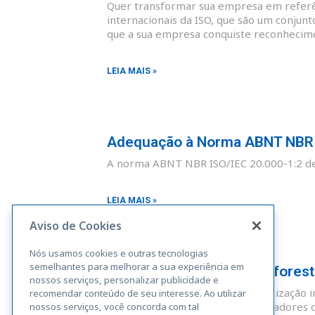
Quer transformar sua empresa em referên
internacionais da ISO, que são um conjunt
que a sua empresa conquiste reconhecim
LEIA MAIS »
Adequação à Norma ABNT NBR I
A norma ABNT NBR ISO/IEC 20.000-1:2 def
LEIA MAIS »
Aviso de Cookies
Nós usamos cookies e outras tecnologias
semelhantes para melhorar a sua experiência em
Adequação à Norma Rainforest A
nossos serviços, personalizar publicidade e
A Rainforest Alliance é uma organização i
recomendar conteúdo de seu interesse. Ao utilizar
sustentáveis. Fazendas, administradores 
nossos serviços, você concorda com tal