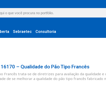
berta
Sebraetec
Consultoria
6170 – Qualidade do Pão Tipo Francês
 Francês trata-se de diretrizes para avaliação da qualidade e 
ade de se melhorar a qualidade do pão tipo francês fabricado no