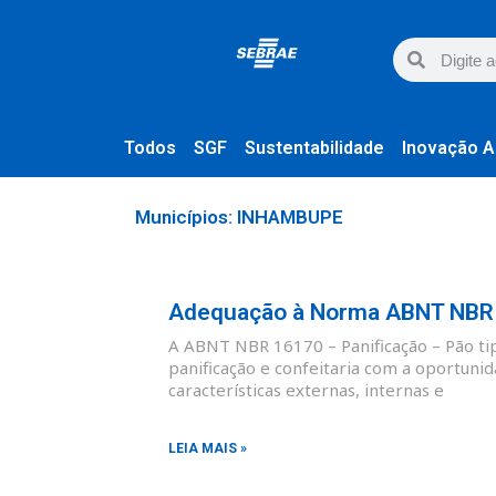
Todos
SGF
Sustentabilidade
Inovação A
Municípios: INHAMBUPE
Adequação à Norma ABNT NBR 1
A ABNT NBR 16170 – Panificação – Pão tipo
panificação e confeitaria com a oportunid
características externas, internas e
LEIA MAIS »