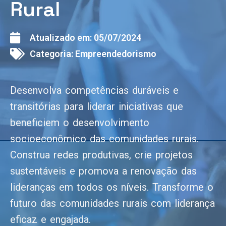
Rural
Atualizado em:
05/07/2024
Categoria:
Empreendedorismo
Desenvolva competências duráveis e
transitórias para liderar iniciativas que
beneficiem o desenvolvimento
socioeconômico das comunidades rurais.
Construa redes produtivas, crie projetos
sustentáveis e promova a renovação das
lideranças em todos os níveis. Transforme o
futuro das comunidades rurais com liderança
eficaz e engajada.