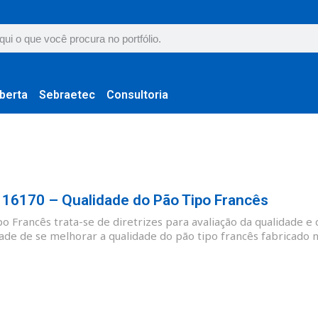
berta
Sebraetec
Consultoria
6170 – Qualidade do Pão Tipo Francês
 Francês trata-se de diretrizes para avaliação da qualidade e 
ade de se melhorar a qualidade do pão tipo francês fabricado no