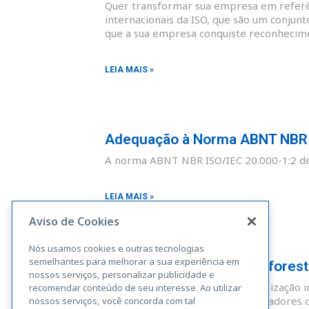
Quer transformar sua empresa em referên
internacionais da ISO, que são um conjunt
que a sua empresa conquiste reconhecim
LEIA MAIS »
Adequação à Norma ABNT NBR I
A norma ABNT NBR ISO/IEC 20.000-1:2 def
LEIA MAIS »
Aviso de Cookies
Nós usamos cookies e outras tecnologias
semelhantes para melhorar a sua experiência em
Adequação à Norma Rainforest A
nossos serviços, personalizar publicidade e
A Rainforest Alliance é uma organização i
recomendar conteúdo de seu interesse. Ao utilizar
sustentáveis. Fazendas, administradores 
nossos serviços, você concorda com tal