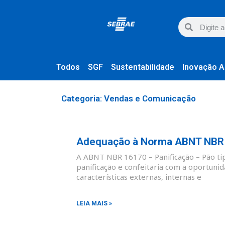
Todos
SGF
Sustentabilidade
Inovação A
Categoria: Vendas e Comunicação
Adequação à Norma ABNT NBR 1
A ABNT NBR 16170 – Panificação – Pão tipo
panificação e confeitaria com a oportunid
características externas, internas e
LEIA MAIS »