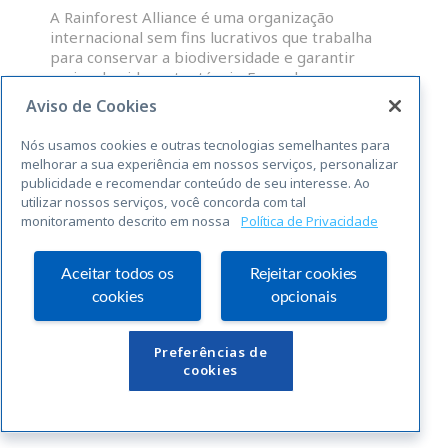
A Rainforest Alliance é uma organização
internacional sem fins lucrativos que trabalha
para conservar a biodiversidade e garantir
meios de vida sustentáveis. Fazendas,
administradores de grupos e OP que atendam às
Aviso de Cookies
normas abrangentes da RAS para a
sustentabilidade, são elegíveis para uma licença
Nós usamos cookies e outras tecnologias semelhantes para
para o uso do selo Rainforest Alliance
melhorar a sua experiência em nossos serviços, personalizar
publicidade e recomendar conteúdo de seu interesse. Ao
utilizar nossos serviços, você concorda com tal
LEIA MAIS »
monitoramento descrito em nossa
Política de Privacidade
« Anterior
Seguinte »
Aceitar todos os
Rejeitar cookies
cookies
opcionais
Links Úteis
Preferências de
cookies