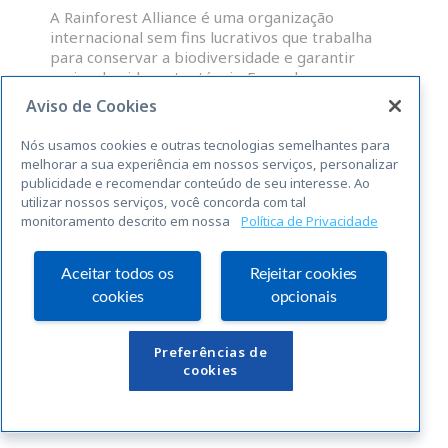
A Rainforest Alliance é uma organização
internacional sem fins lucrativos que trabalha
para conservar a biodiversidade e garantir
meios de vida sustentáveis. Fazendas,
administradores de grupos e OP que atendam às
Aviso de Cookies
normas abrangentes da RAS para a
sustentabilidade, são elegíveis para uma licença
Nós usamos cookies e outras tecnologias semelhantes para
para o uso do selo Rainforest Alliance
melhorar a sua experiência em nossos serviços, personalizar
publicidade e recomendar conteúdo de seu interesse. Ao
utilizar nossos serviços, você concorda com tal
LEIA MAIS »
monitoramento descrito em nossa
Política de Privacidade
« Anterior
Seguinte »
Aceitar todos os
Rejeitar cookies
cookies
opcionais
Links Úteis
Preferências de
cookies