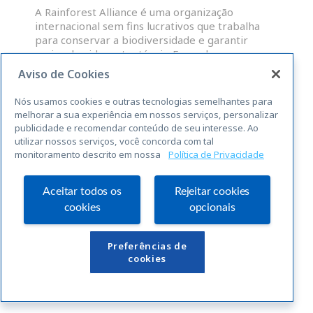
A Rainforest Alliance é uma organização
internacional sem fins lucrativos que trabalha
para conservar a biodiversidade e garantir
meios de vida sustentáveis. Fazendas,
administradores de grupos e OP que atendam às
Aviso de Cookies
normas abrangentes da RAS para a
sustentabilidade, são elegíveis para uma licença
Nós usamos cookies e outras tecnologias semelhantes para
para o uso do selo Rainforest Alliance
melhorar a sua experiência em nossos serviços, personalizar
publicidade e recomendar conteúdo de seu interesse. Ao
utilizar nossos serviços, você concorda com tal
LEIA MAIS »
monitoramento descrito em nossa
Política de Privacidade
« Anterior
Seguinte »
Aceitar todos os
Rejeitar cookies
cookies
opcionais
Links Úteis
Preferências de
cookies