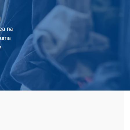
l
ca na
 uma
e