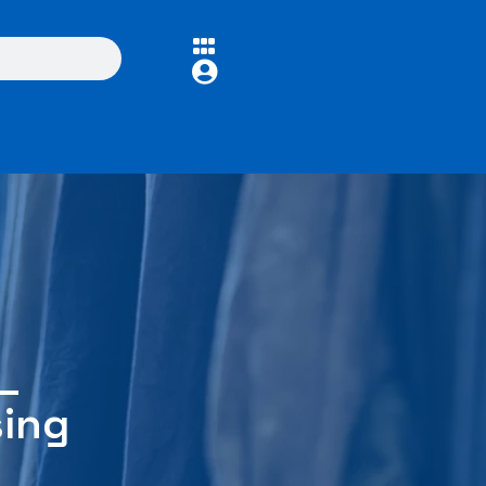
–
sing