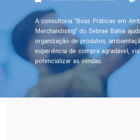
A consultoria "Boas Práticas em Am
Merchandising" do Sebrae Bahia ajud
organização de produtos, ambientaçã
experiência de compra agradável, vi
potencializar as vendas.