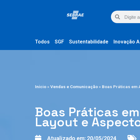
Todos
SGF
Sustentabilidade
Inovação A
Início
»
Vendas e Comunicação
»
Boas Práticas em 
Boas Práticas em
Layout e Aspecto
Atualizado em:
20/05/2024