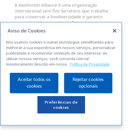
A Rainforest Alliance é uma organização
internacional sem fins lucrativos que trabalha
para conservar a biodiversidade e garantir
meios de vida sustentáveis. Fazendas,
administradores de grupos e OP que atendam às
Aviso de Cookies
normas abrangentes da RAS para a
sustentabilidade, são elegíveis para uma licença
Nós usamos cookies e outras tecnologias semelhantes para
para o uso do selo Rainforest Alliance
melhorar a sua experiência em nossos serviços, personalizar
publicidade e recomendar conteúdo de seu interesse. Ao
utilizar nossos serviços, você concorda com tal
LEIA MAIS »
monitoramento descrito em nossa
Política de Privacidade
« Anterior
Seguinte »
Aceitar todos os
Rejeitar cookies
cookies
opcionais
Links Úteis
Preferências de
cookies