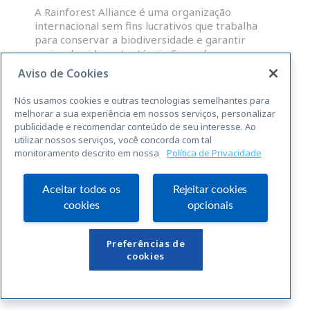
A Rainforest Alliance é uma organização
internacional sem fins lucrativos que trabalha
para conservar a biodiversidade e garantir
meios de vida sustentáveis. Fazendas,
administradores de grupos e OP que atendam às
Aviso de Cookies
normas abrangentes da RAS para a
sustentabilidade, são elegíveis para uma licença
Nós usamos cookies e outras tecnologias semelhantes para
para o uso do selo Rainforest Alliance
melhorar a sua experiência em nossos serviços, personalizar
publicidade e recomendar conteúdo de seu interesse. Ao
utilizar nossos serviços, você concorda com tal
LEIA MAIS »
monitoramento descrito em nossa
Política de Privacidade
« Anterior
Seguinte »
Aceitar todos os
Rejeitar cookies
cookies
opcionais
Links Úteis
Preferências de
cookies