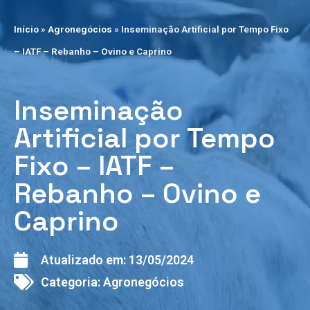
Início
»
Agronegócios
»
Inseminação Artificial por Tempo Fixo
– IATF – Rebanho – Ovino e Caprino
Inseminação
Artificial por Tempo
Fixo – IATF –
Rebanho – Ovino e
Caprino
Atualizado em:
13/05/2024
Categoria:
Agronegócios