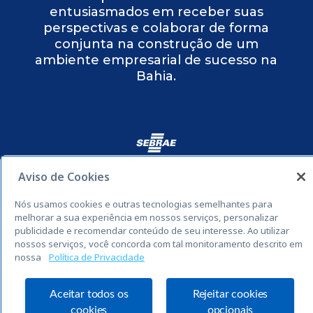
entusiasmados em receber suas
perspectivas e colaborar de forma
conjunta na construção de um
ambiente empresarial de sucesso na
Bahia.
Aviso de Cookies
2023
©
Todos os Direitos Reservados
Nós usamos cookies e outras tecnologias semelhantes para
melhorar a sua experiência em nossos serviços, personalizar
publicidade e recomendar conteúdo de seu interesse. Ao utilizar
nossos serviços, você concorda com tal monitoramento descrito em
nossa
Política de Privacidade
Aceitar todos os
Rejeitar cookies
cookies
opcionais