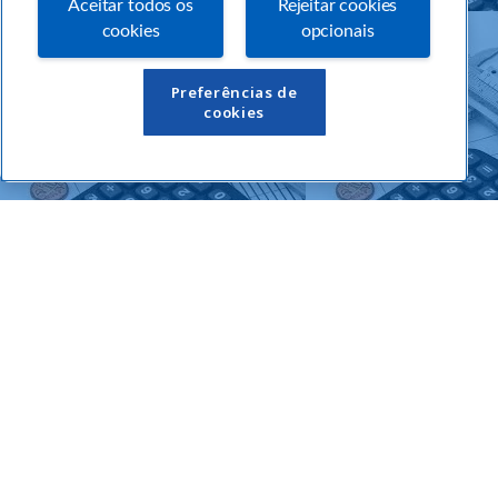
Aceitar todos os
Rejeitar cookies
cookies
opcionais
Links Úteis
Preferências de
cookies