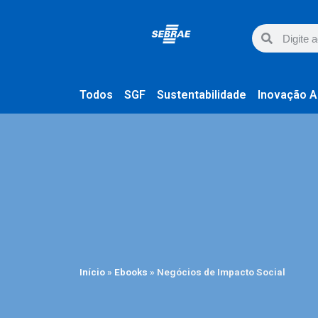
Todos
SGF
Sustentabilidade
Inovação A
Início
»
Ebooks
»
Negócios de Impacto Social