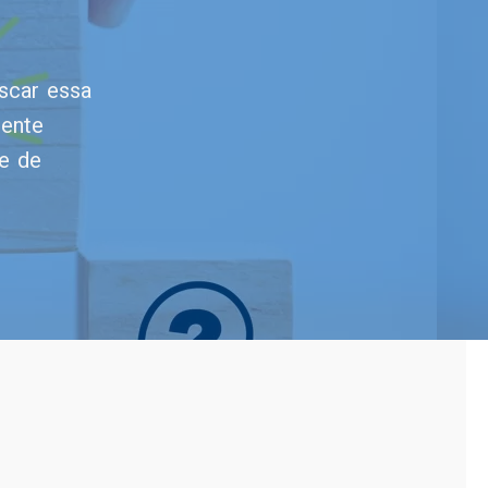
scar essa
mente
de de