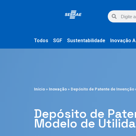
Todos
SGF
Sustentabilidade
Inovação A
Início
»
Inovação
»
Depósito de Patente de Invenção 
Depósito de Pate
Modelo de Utilid