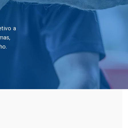
tivo a
mas,
ho.