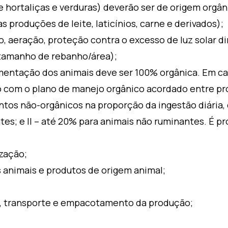
 hortaliças e verduras) deverão ser de origem orgân
 produções de leite, laticínios, carne e derivados);
aeração, proteção contra o excesso de luz solar dir
tamanho de rebanho/área);
imentação dos animais deve ser 100% orgânica. Em c
 com o plano de manejo orgânico acordado entre prod
ntos não-orgânicos na proporção da ingestão diária, 
es; e II – até 20% para animais não ruminantes. É pr
zação;
 animais e produtos de origem animal;
 transporte e empacotamento da produção;